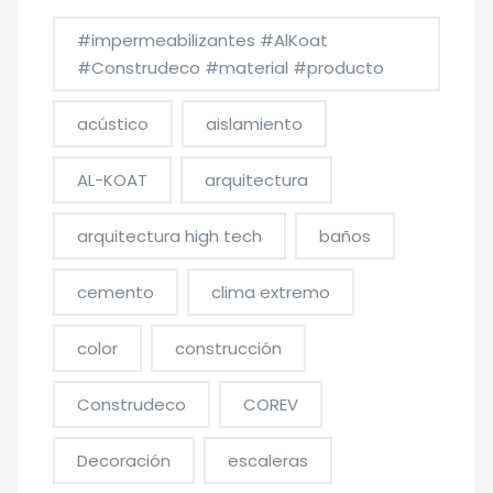
#impermeabilizantes #AlKoat
#Construdeco #material #producto
acústico
aislamiento
AL-KOAT
arquitectura
arquitectura high tech
baños
cemento
clima extremo
color
construcción
Construdeco
COREV
Decoración
escaleras