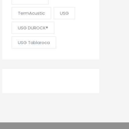
TermAcustic
USG
USG DUROCK®
USG Tablaroca