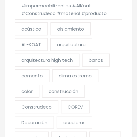
#impermeabilizantes #AlKoat
#Construdeco #material #producto
acústico
aislamiento
AL-KOAT
arquitectura
arquitectura high tech
baños
cemento
clima extremo
color
construcción
Construdeco
COREV
Decoración
escaleras