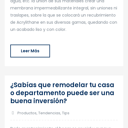
agua, etc. la unión de sus materiales crear una
membrana impermeabilizante integral, sin uniones ni
traslapes, sobre la que se colocará un recubrimiento
de Acrylithane en sus diversas gamas, quedando con
un acabado liso y con color.
Leer Más
¿Sabías que remodelar tu casa
12
o departamento puede ser una
Jul
buena inversión?
Productos
,
Tendencias
,
Tips