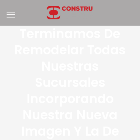
Terminamos De
Remodelar Todas
Nuestras
Sucursales
Incorporando
Nuestra Nueva
Imagen Y La De