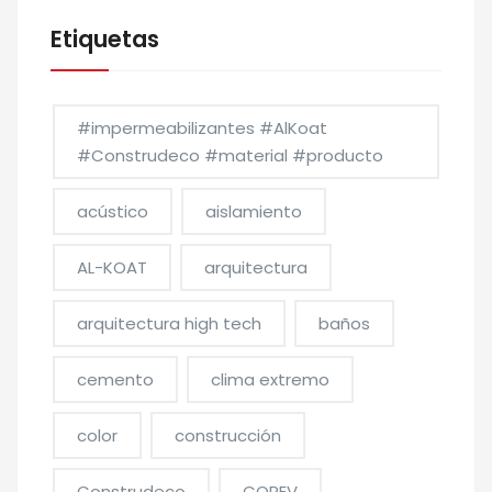
Etiquetas
#impermeabilizantes #AlKoat
#Construdeco #material #producto
acústico
aislamiento
AL-KOAT
arquitectura
arquitectura high tech
baños
cemento
clima extremo
color
construcción
Construdeco
COREV