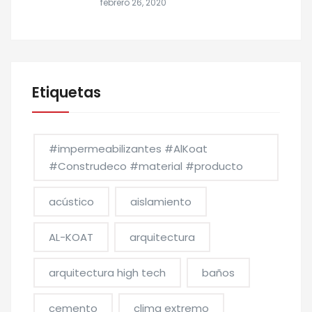
febrero 26, 2020
Etiquetas
#impermeabilizantes #AlKoat
#Construdeco #material #producto
acústico
aislamiento
AL-KOAT
arquitectura
arquitectura high tech
baños
cemento
clima extremo