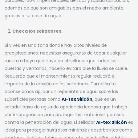
durables, 100% impermeables, de fácil y rápida aplicación,
además de que son amigables con el medio ambiente,
gracias a su base de agua.
Checa los selladores.
Si vives en una zona donde hay altos niveles de
precipitaciones, necesitas asegurarte de tapar cualquier
ranura u hoyo que haya en el sellador que rodea las
puertas y ventanas, hacerlo evitará que la lluvia se cuele.
Recuerda que el mantenimiento regular reducirá el
impacto de la erosión en los selladores. También te
aconsejamos aplicar un repelente de agua sobre las
superficies porosas como
Al-tex Silicón
,
que es un
sellador base de agua de apariencia lechosa que trabaja
por impregnación para proteger los materiales porosos
contra la penetración del agua. El sellador
Al-tex Silicón
es
ideal para proteger sustratos minerales absorbentes como
morteros, ladrillos, tabique, concreto, block, sillar, adobe,