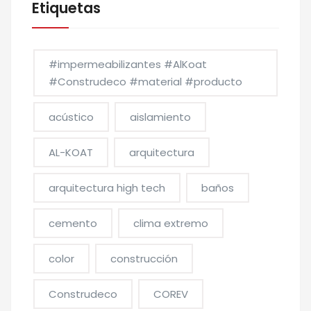
Etiquetas
#impermeabilizantes #AlKoat
#Construdeco #material #producto
acústico
aislamiento
AL-KOAT
arquitectura
arquitectura high tech
baños
cemento
clima extremo
color
construcción
Construdeco
COREV