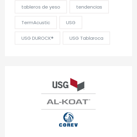
tableros de yeso
tendencias
TermAcustic
USG
USG DUROCK®
USG Tablaroca