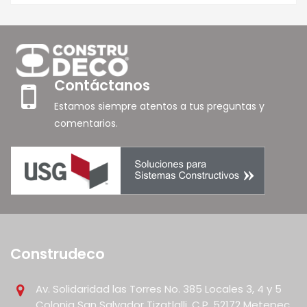
Contáctanos
Estamos siempre atentos a tus preguntas y
comentarios.
Construdeco
Av. Solidaridad las Torres No. 385 Locales 3, 4 y 5
Colonia San Salvador Tizatlalli, C.P. 52172 Metepec,