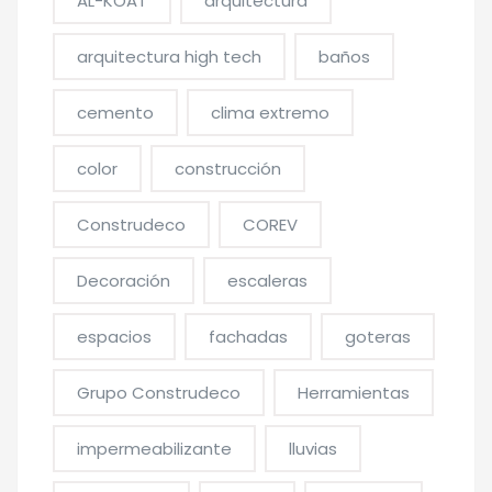
AL-KOAT
arquitectura
arquitectura high tech
baños
cemento
clima extremo
color
construcción
Construdeco
COREV
Decoración
escaleras
espacios
fachadas
goteras
Grupo Construdeco
Herramientas
impermeabilizante
lluvias