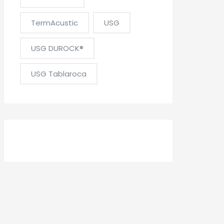
TermAcustic
USG
USG DUROCK®
USG Tablaroca