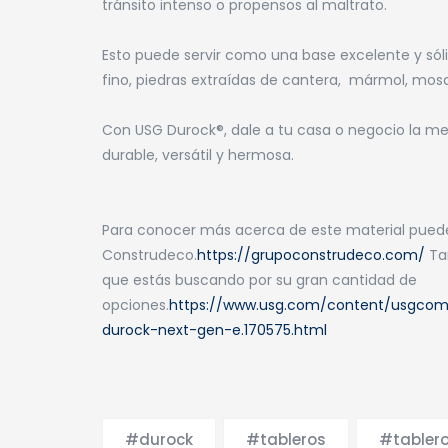
tránsito intenso o propensos al maltrato.
Esto puede servir como una base excelente y sóli
fino, piedras extraídas de cantera, mármol, mosa
Con USG Durock®, dale a tu casa o negocio la me
durable, versátil y hermosa.
Para conocer más acerca de este material puedes
Construdeco.
https://grupoconstrudeco.com/
Ta
que estás buscando por su gran cantidad de
opciones.
https://www.usg.com/content/usgcom
durock-next-gen-e.170575.html
#durock
#tableros
#tabler