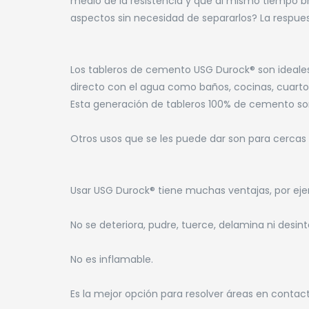
medio de la resistencia y que al mismo tiempo bri
aspectos sin necesidad de separarlos? La respues
Los tableros de cemento USG Durock® son ideal
directo con el agua como baños, cocinas, cuartos
Esta generación de tableros 100% de cemento son
Otros usos que se les puede dar son para cercas 
Usar USG Durock® tiene muchas ventajas, por ej
No se deteriora, pudre, tuerce, delamina ni desi
No es inflamable.
Es la mejor opción para resolver áreas en contac