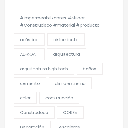
#impermeabilizantes #AlKoat
#Construdeco #material #producto
acústico
aislamiento
AL-KOAT
arquitectura
arquitectura high tech
baños
cemento
clima extremo
color
construcción
Construdeco
COREV
Decoración
escaleras